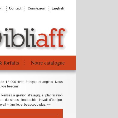
il
Contact
Connexion
English
& forfaits
Notre catalogue
 de 12 000 titres français et anglais. Nous
à vos besoins.
. Pensez à gestion stratégique, planification
n du stress, leadership, travail d’équipe,
»»
ravail – famille, et beaucoup plus.