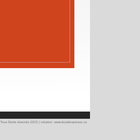
. Tous Droits réservés 2023
|
création:
www.doublexpresso.ca